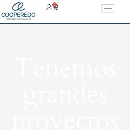
0
Tenemos
grandes
proyectos