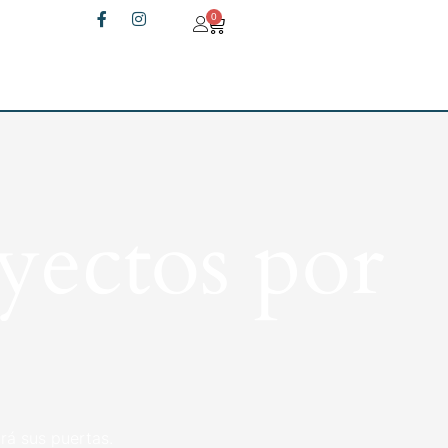
0
yectos por
rá sus puertas.