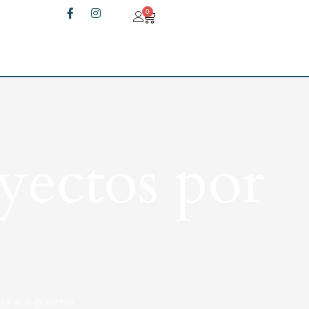
0
yectos por
rá sus puertas.