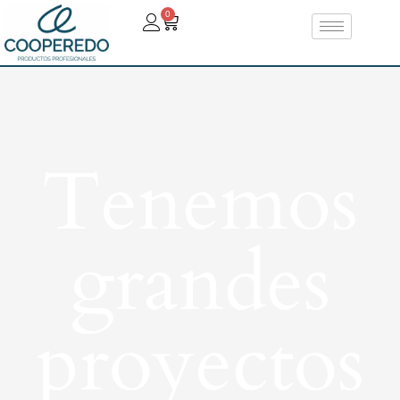
0
Tenemos
grandes
proyectos