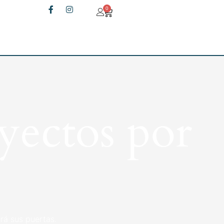
0
yectos por
rá sus puertas.