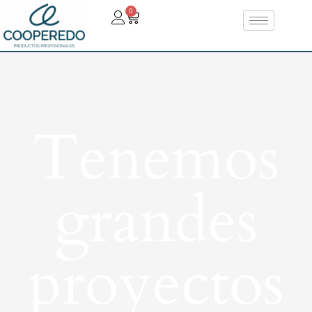
0
Tenemos
grandes
proyectos