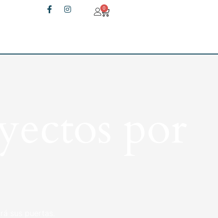
0
yectos por
rá sus puertas.