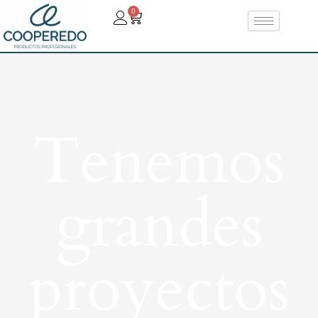
0
Tenemos
grandes
proyectos