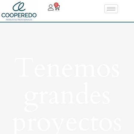
0
Tenemos
grandes
proyectos