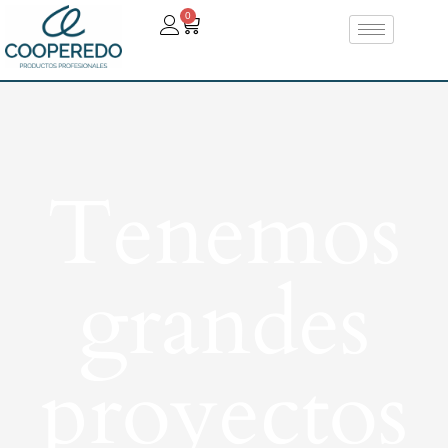
0
Tenemos
grandes
proyectos