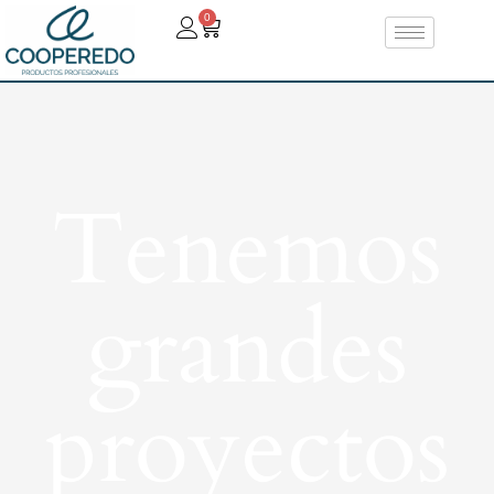
0
Tenemos
grandes
proyectos