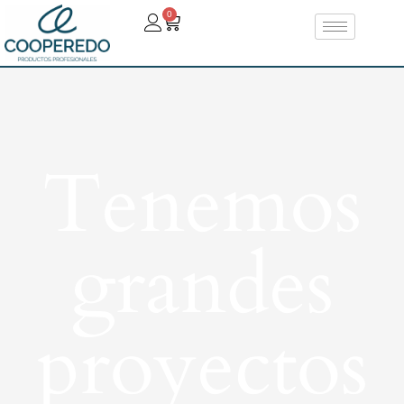
0
Tenemos
grandes
proyectos