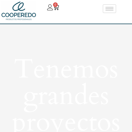
0
Tenemos
grandes
proyectos