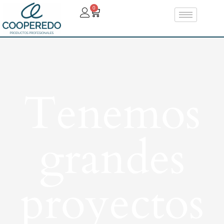
0
Tenemos
grandes
proyectos