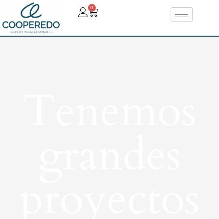
0
Tenemos
grandes
proyectos