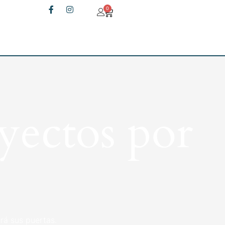
0
yectos por
rá sus puertas.