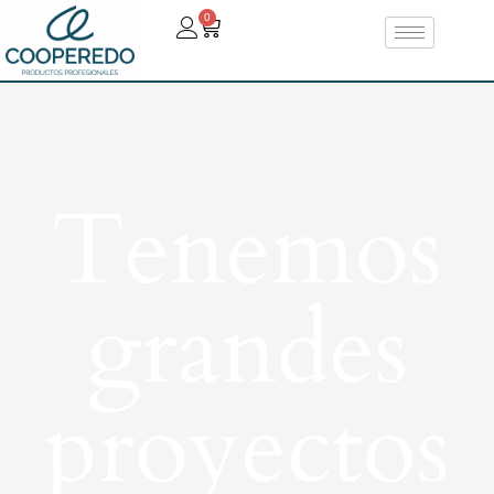
0
Tenemos
grandes
proyectos