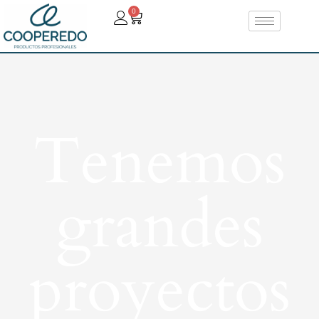
0
Tenemos
grandes
proyectos