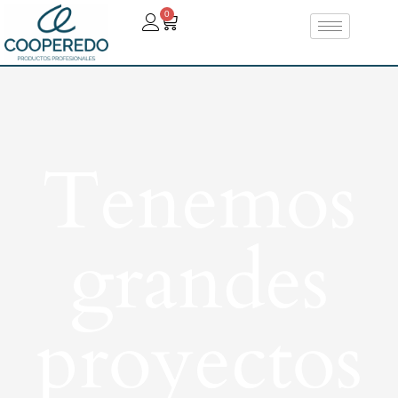
0
Tenemos
grandes
proyectos