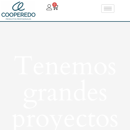
0
Tenemos
grandes
proyectos