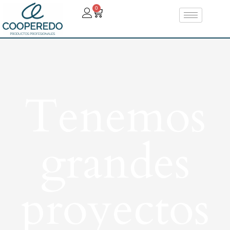
0
Tenemos
grandes
proyectos