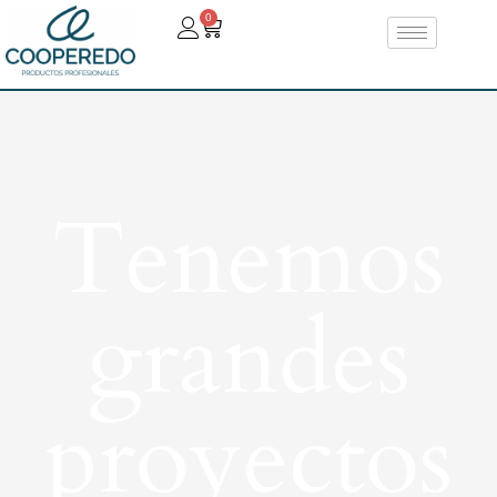
0
Tenemos
grandes
proyectos