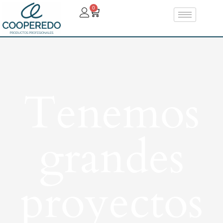
0
Tenemos
grandes
proyectos