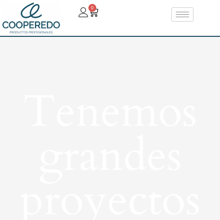
0
Tenemos
grandes
proyectos