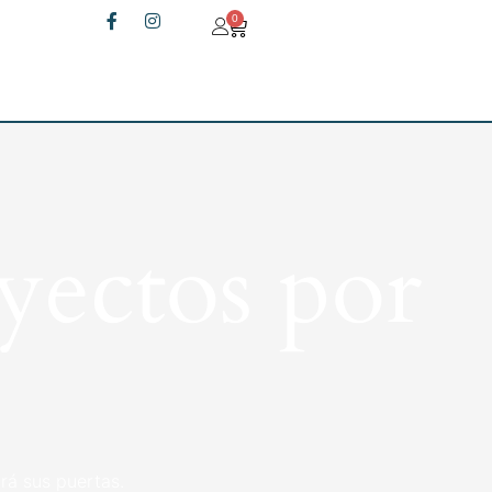
0
yectos por
rá sus puertas.