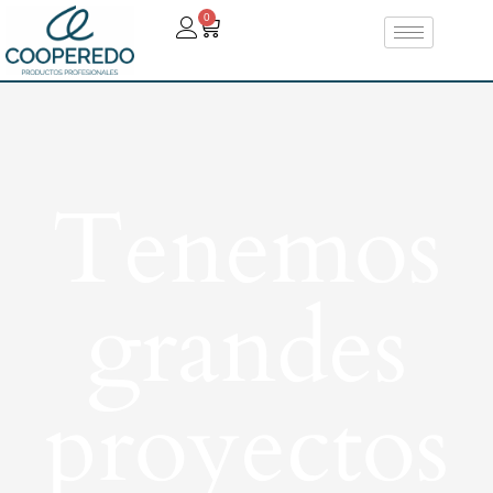
0
Tenemos
grandes
proyectos