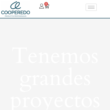
0
Tenemos
grandes
proyectos