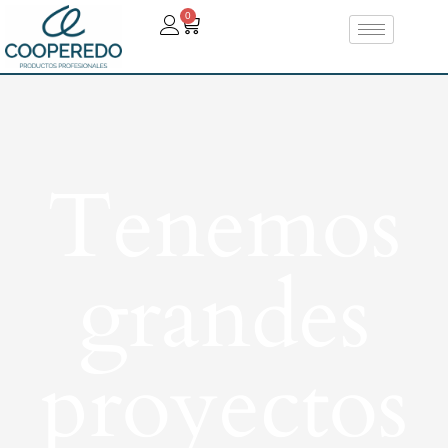
0
Tenemos
grandes
proyectos