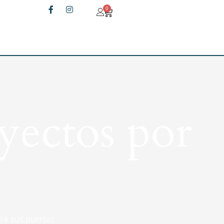
0
yectos por
rá sus puertas.