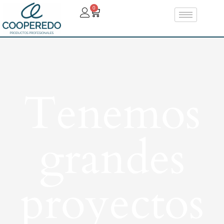
0
Tenemos
grandes
proyectos