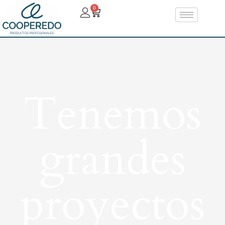
0
Tenemos
grandes
proyectos