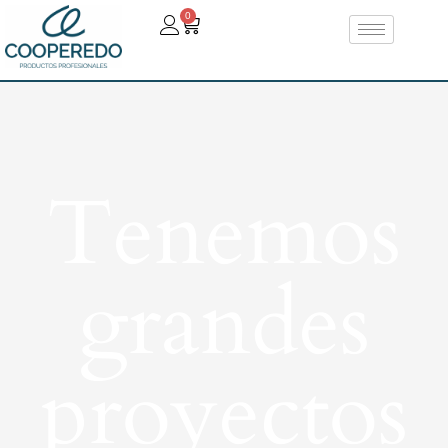
0
Tenemos
grandes
proyectos