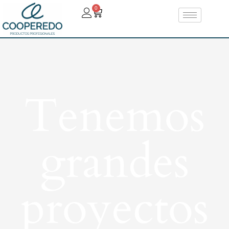
0
Tenemos
grandes
proyectos