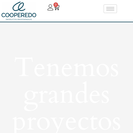
0
Tenemos
grandes
proyectos