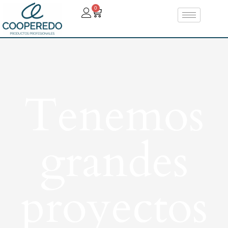
0
Tenemos
grandes
proyectos