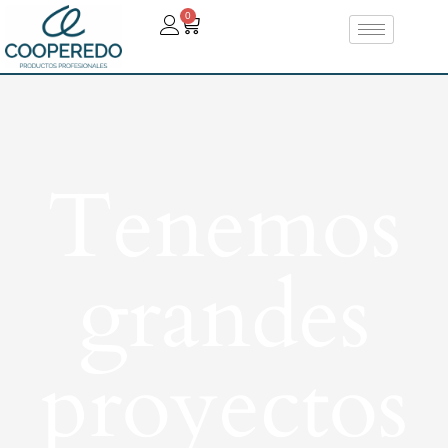
0
Tenemos
grandes
proyectos