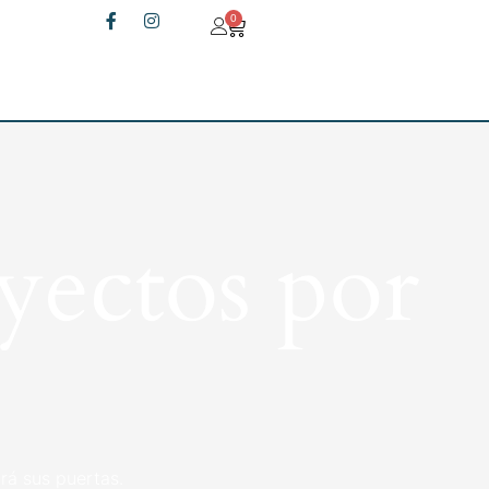
0
yectos por
rá sus puertas.