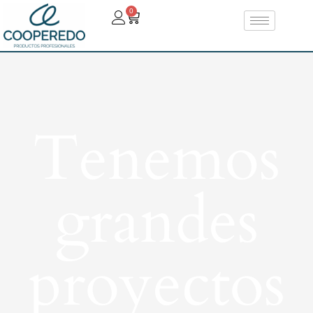
0
Tenemos
grandes
proyectos