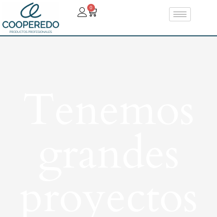
0
Tenemos
grandes
proyectos