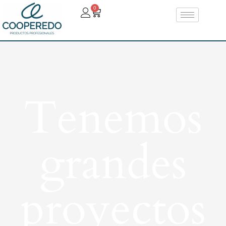
0
Tenemos
grandes
proyectos