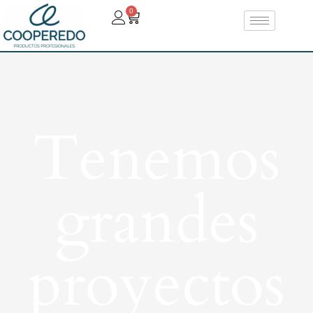
0
Tenemos
grandes
proyectos