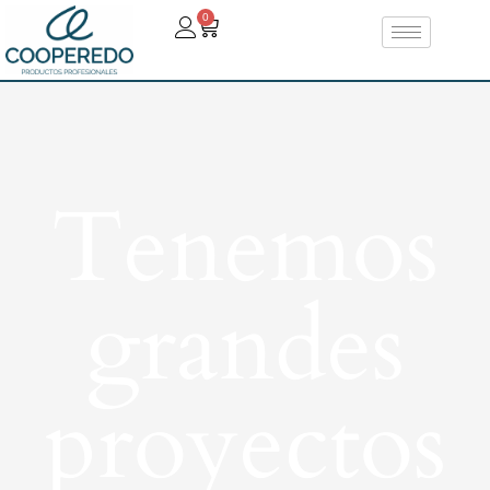
0
Tenemos
grandes
proyectos