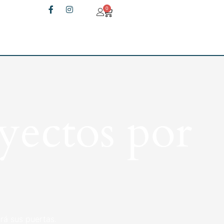
0
yectos por
rá sus puertas.