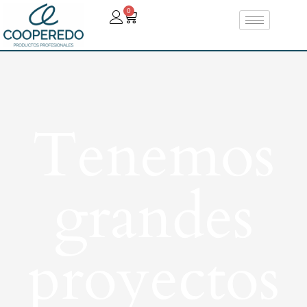
0
Tenemos
grandes
proyectos