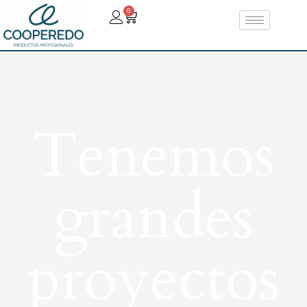
0
Tenemos
grandes
proyectos