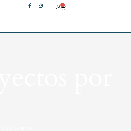
0
yectos por
rá sus puertas.