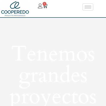
0
Tenemos
grandes
proyectos