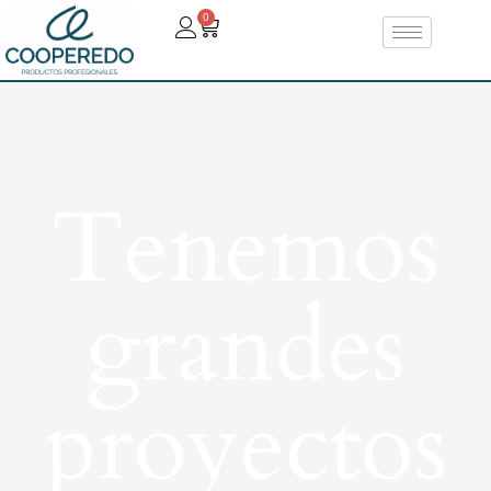
0
Tenemos
grandes
proyectos