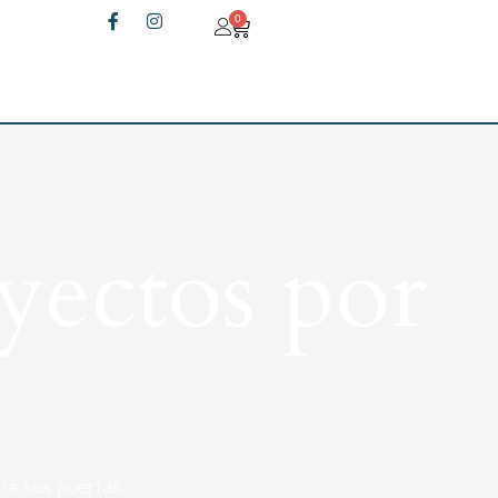
0
yectos por
rá sus puertas.