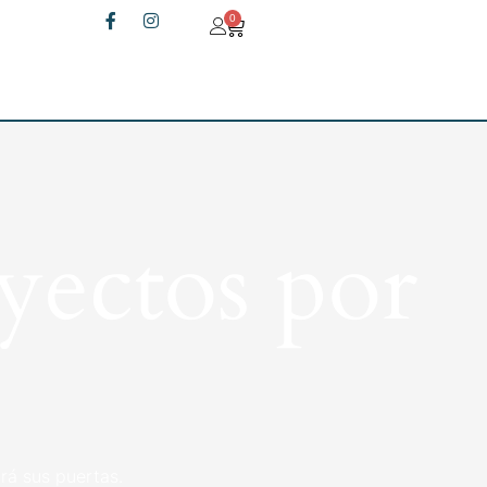
0
yectos por
rá sus puertas.